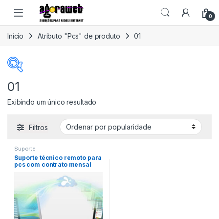
Ir para a navegação
Ir para o conteúdo
Open
0
Início
Atributo "Pcs" de produto
01
01
R$69
R$1.598
Exibindo um único resultado
69
451
834
1.216
1.598
Filtros
Promoção
(22)
CATEGORIAS
Suporte
Suporte técnico remoto para
Sem categoria
(0)
pcs com contrato mensal
Armazenamento
(0)
Computadores
(0)