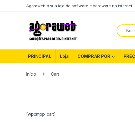
Ir para a navegação
Ir para o conteúdo
Agoraweb a sua loja de software e hardware na internet
Procurar
PRINCIPAL
Loja
COMPRAR PÔR
PRE
Início
Cart
[wpdmpp_cart]